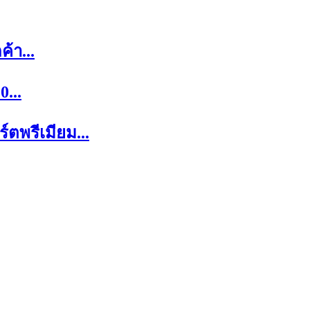
้า...
...
พรีเมียม...