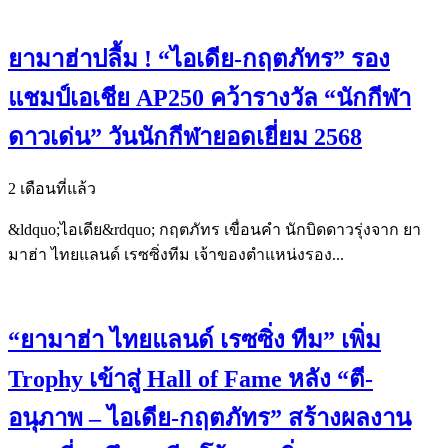
ยามาฮ่าปลื้ม ! “ไอเดีย-กฤตภัทร” รอง
แชมป์เอเชีย AP250 คว้ารางวัล “นักกีฬา
ดาวเด่น” วันนักกีฬายอดเยี่ยม 2568
2 เดือนที่แล้ว
&ldquo;ไอเดีย&rdquo; กฤตภัทร เขื่อนคำ นักบิดดาวรุ่งจาก ยา
มาฮ่า ไทยแลนด์ เรซซิ่งทีม เจ้าของตำแหน่งรอง...
“ยามาฮ่า ไทยแลนด์ เรซซิ่ง ทีม” เพิ่ม
Trophy เข้าสู่ Hall of Fame หลัง “ตี-
อนุภาพ – ไอเดีย-กฤตภัทร” สร้างผลงาน