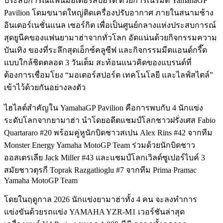
ประสบการณ์แฟนมอเตอร์สปอร์ต ด้วยการเนรมิต YamahaGP
Pavilion โดมขนาดใหญ่ติดเครื่องปรับอากาศ ภายในสนามช้าง
อินเตอร์เนชั่นแนล เซอร์กิต เพื่อเป็นศูนย์กลางแห่งประสบการณ์
สุดยูนีคของแฟนยามาฮ่าจากทั่วโลก อัดแน่นด้วยกิจกรรมความ
บันเทิง ของที่ระลึกสุดเอ็กซ์คลูซีฟ และกิจกรรมมีตแอนด์กรี๊ด
แบบใกล้ชิดตลอด 3 วันเต็ม สะท้อนแนวคิดของแบรนด์ที่
ต้องการเชื่อมโยง “มอเตอร์สปอร์ต เทคโนโลยี และไลฟ์สไตล์”
เข้าไว้ด้วยกันอย่างลงตัว
ไฮไลต์สำคัญใน YamahaGP Pavilion คือการพบกับ 4 นักแข่ง
ระดับโลกจากยามาฮ่า นำโดยอดีตแชมป์โลกชาวฝรั่งเศส Fabio
Quartararo #20 พร้อมคู่หูนักบิดชาวสเปน Alex Rins #42 จากทีม
Monster Energy Yamaha MotoGP Team ร่วมด้วยนักบิดชาว
ออสเตรเลีย Jack Miller #43 และแชมป์โลกเวิลด์ซูเปอร์ไบค์ 3
สมัยชาวตุรกี Toprak Razgatlioglu #7 จากทีม Prima Pramac
Yamaha MotoGP Team
โดยในฤดูกาล 2026 นักแข่งยามาฮ่าทั้ง 4 คน จะลงทำการ
แข่งขันด้วยรถแข่ง YAMAHA YZR-M1 เวอร์ชันล่าสุด